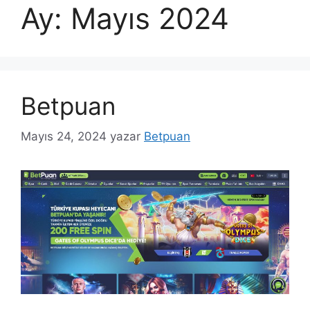
Ay:
Mayıs 2024
Betpuan
Mayıs 24, 2024
yazar
Betpuan