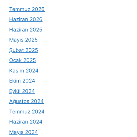
Temmuz 2026
Haziran 2026
Haziran 2025
Mayıs 2025
Şubat 2025
Ocak 2025
Kasım 2024
Ekim 2024
Eylül 2024
Ağustos 2024
Temmuz 2024
Haziran 2024
Mayıs 2024