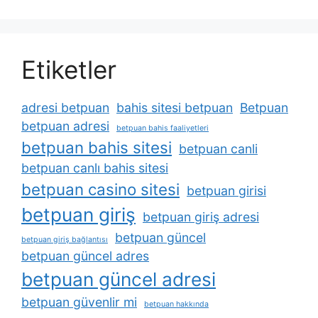
Etiketler
adresi betpuan
bahis sitesi betpuan
Betpuan
betpuan adresi
betpuan bahis faaliyetleri
betpuan bahis sitesi
betpuan canli
betpuan canlı bahis sitesi
betpuan casino sitesi
betpuan girisi
betpuan giriş
betpuan giriş adresi
betpuan güncel
betpuan giriş bağlantısı
betpuan güncel adres
betpuan güncel adresi
betpuan güvenlir mi
betpuan hakkında