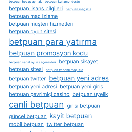
betpuan hesap açmak
betpuan kullanıcı dostu
betpuan lisans bilgileri
betpuan maç izle
betpuan maç izleme
betpuan müşteri hizmetleri
betpuan oyun sitesi
betpuan para yatırma
betpuan promosyon kodu
betpuan sikayet
betpuan sanal oyun seçenekleri
betpuan sitesi
betpuan tv canli maç izle
betpuan yeni adres
betpuan twitter
betpuan yeni adresi
betpuan yeni giris
betpuan çevrimiçi casino
betpuan üyelik
canli betpuan
girisi betpuan
kayit betpuan
güncel betpuan
mobil betpuan
twitter betpuan