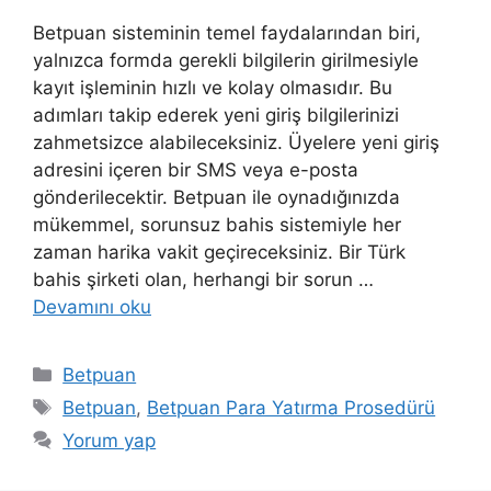
Betpuan sisteminin temel faydalarından biri,
yalnızca formda gerekli bilgilerin girilmesiyle
kayıt işleminin hızlı ve kolay olmasıdır. Bu
adımları takip ederek yeni giriş bilgilerinizi
zahmetsizce alabileceksiniz. Üyelere yeni giriş
adresini içeren bir SMS veya e-posta
gönderilecektir. Betpuan ile oynadığınızda
mükemmel, sorunsuz bahis sistemiyle her
zaman harika vakit geçireceksiniz. Bir Türk
bahis şirketi olan, herhangi bir sorun …
Devamını oku
Kategoriler
Betpuan
Etiketler
Betpuan
,
Betpuan Para Yatırma Prosedürü
Yorum yap