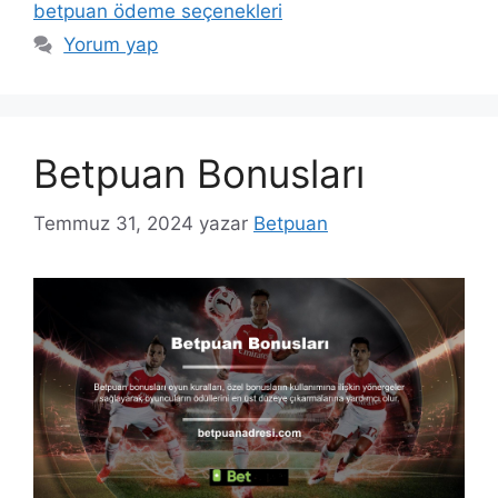
betpuan ödeme seçenekleri
Yorum yap
Betpuan Bonusları
Temmuz 31, 2024
yazar
Betpuan