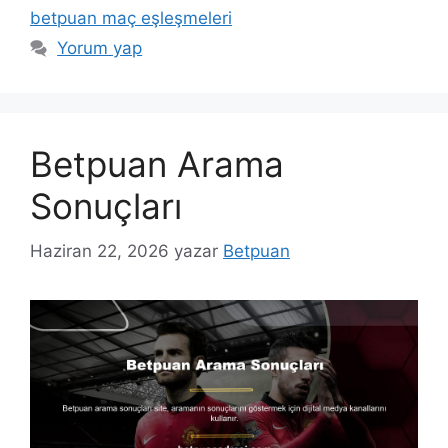
betpuan maç eşleşmeleri
Yorum yap
Betpuan Arama
Sonuçları
Haziran 22, 2026
yazar
Betpuan