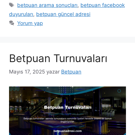
Etiketler
betpuan arama sonuçları
,
betpuan facebook
duyuruları
,
betpuan güncel adresi
Yorum yap
Betpuan Turnuvaları
Mayıs 17, 2025
yazar
Betpuan