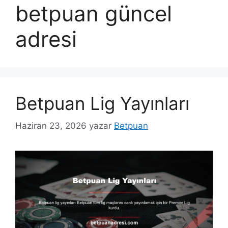
betpuan güncel
adresi
Betpuan Lig Yayınları
Haziran 23, 2026
yazar
Betpuan