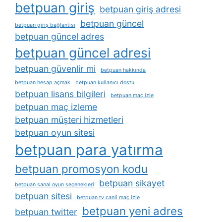
betpuan giriş
betpuan giriş adresi
betpuan güncel
betpuan giriş bağlantısı
betpuan güncel adres
betpuan güncel adresi
betpuan güvenlir mi
betpuan hakkında
betpuan hesap açmak
betpuan kullanıcı dostu
betpuan lisans bilgileri
betpuan maç izle
betpuan maç izleme
betpuan müşteri hizmetleri
betpuan oyun sitesi
betpuan para yatırma
betpuan promosyon kodu
betpuan sikayet
betpuan sanal oyun seçenekleri
betpuan sitesi
betpuan tv canli maç izle
betpuan yeni adres
betpuan twitter