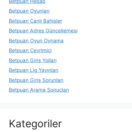
Betpuan Hesap
Betpuan Oyunları
Betpuan Canlı Bahisler
Betpuan Adres Güncellemesi
Betpuan Oyun Oynama
Betpuan Çevrimiçi
Betpuan Giriş Yolları
Betpuan Lig Yayınları
Betpuan Giriş Sorunları
Betpuan Arama Sonuçları
Kategoriler