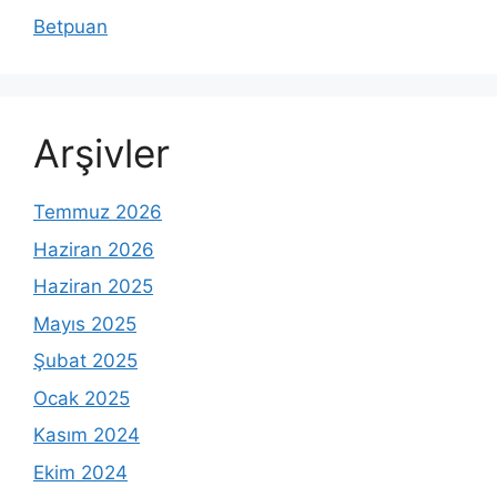
Betpuan
Arşivler
Temmuz 2026
Haziran 2026
Haziran 2025
Mayıs 2025
Şubat 2025
Ocak 2025
Kasım 2024
Ekim 2024