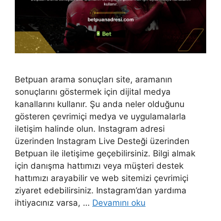
Betpuan arama sonuçları site, aramanın
sonuçlarını göstermek için dijital medya
kanallarını kullanır. Şu anda neler olduğunu
gösteren çevrimiçi medya ve uygulamalarla
iletişim halinde olun. Instagram adresi
üzerinden Instagram Live Desteği üzerinden
Betpuan ile iletişime geçebilirsiniz. Bilgi almak
için danışma hattımızı veya müşteri destek
hattımızı arayabilir ve web sitemizi çevrimiçi
ziyaret edebilirsiniz. Instagram’dan yardıma
ihtiyacınız varsa, …
Devamını oku