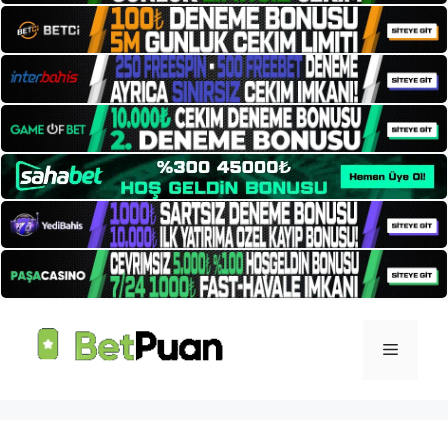
İçeriğe
atla
Menü