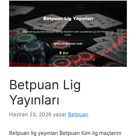
Betpuan Lig
Yayınları
Haziran 23, 2026
yazar
Betpuan
Betpuan lig yayınları Betpuan tüm lig maçlarını