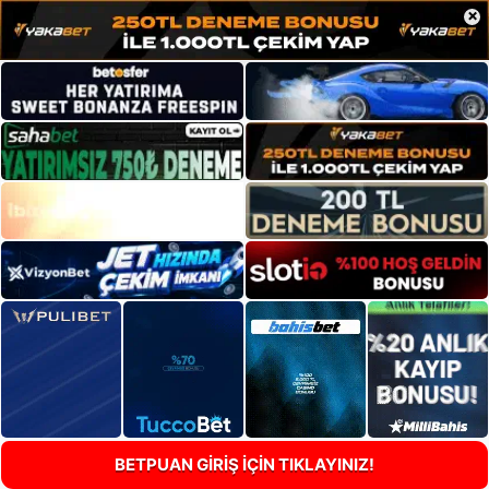
×
BETPUAN GİRİŞ İÇİN TIKLAYINIZ!