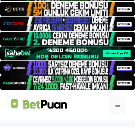
İçeriğe
atla
Menü