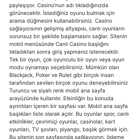
paylaşıyor. Casino’nun adı tıkladığınızda
görünecektir. İstediğiniz oyunu bulmak için
arama düğmesini kullanabilirsiniz. Casino
sağlayıcısının gelişmiş altyapısı, canlı oyunların
sorunsuz bir şekilde başlamasını sağlar. Sitenin
mobil menüsünde Canlı Casino başlığını
tıkladıktan sonra giriş yapmanız istenecektir.
Tek bir oyun, çok oyunculu bir oyun veya oyun
modu oynamayı seçebilirsiniz. Mümkün olan
Blackjack, Poker ve Rulet gibi birçok insan
tarafından sevilen birçok oyunu deneyebilirsiniz
Turuncu ve siyah renk mobil ana sayfa
arayüzünde kullanılır. Etkinliğin bu konuda
ayrıntıları içeren bir sayfası var. Mobil ana sayfa
başlıkları liste olarak açılır. Bu oyunlar spor, canlı
etkinlikler, çevrimiçi oyunlar, casinolar, kart
oyunları, TV şovları, piyango, başlık görmek için.
Bu sitenin son sayfasında sağlayıcının, ödeme