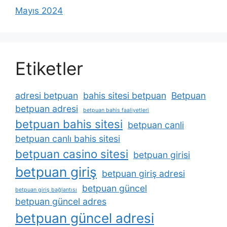
Mayıs 2024
Etiketler
adresi betpuan
bahis sitesi betpuan
Betpuan
betpuan adresi
betpuan bahis faaliyetleri
betpuan bahis sitesi
betpuan canli
betpuan canlı bahis sitesi
betpuan casino sitesi
betpuan girisi
betpuan giriş
betpuan giriş adresi
betpuan güncel
betpuan giriş bağlantısı
betpuan güncel adres
betpuan güncel adresi