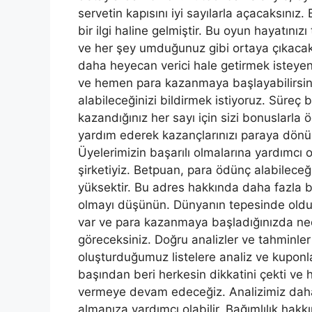
servetin kapısını iyi sayılarla açacaksınız.
bir ilgi haline gelmiştir. Bu oyun hayatın
ve her şey umduğunuz gibi ortaya çıkacak
daha heyecan verici hale getirmek isteyen 
ve hemen para kazanmaya başlayabilirsini
alabileceğinizi bildirmek istiyoruz. Süreç 
kazandığınız her sayı için sizi bonuslarla
yardım ederek kazançlarınızı paraya dönüşt
Üyelerimizin başarılı olmalarına yardımcı o
şirketiyiz. Betpuan, para ödünç alabileceği
yüksektir. Bu adres hakkında daha fazla bi
olmayı düşünün. Dünyanın tepesinde oldu
var ve para kazanmaya başladığınızda ned
göreceksiniz. Doğru analizler ve tahminler
oluşturduğumuz listelere analiz ve kupon
başından beri herkesin dikkatini çekti ve
vermeye devam edeceğiz. Analizimiz daha
almanıza yardımcı olabilir. Bağımlılık hak