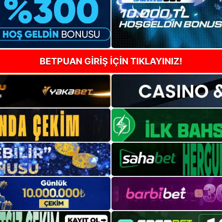
BETPUAN GİRİŞ İÇİN TIKLAYINIZ!