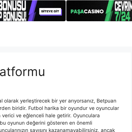
latformu
l olarak yerleştirecek bir yer arıyorsanız, Betpuan
erden biridir. Futbol harika bir oyundur ve oyuncular
verici ve eğlenceli hale getirir. Oyunculara
 bu oyunun değerini gösteren en önemli
yuncularınızın sayısını kazanamayabilirsiniz, ancak