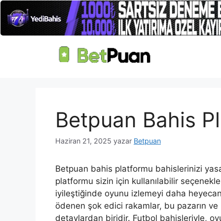
İçeriğe
atla
Betpuan Bahis P
Haziran 21, 2025
yazar
Betpuan
Betpuan bahis platformu bahislerinizi yasa
platformu sizin için kullanılabilir seçenekl
iyileştiğinde oyunu izlemeyi daha heyecan 
ödenen şok edici rakamlar, bu pazarın ve
detaylardan biridir. Futbol bahisleriyle, o