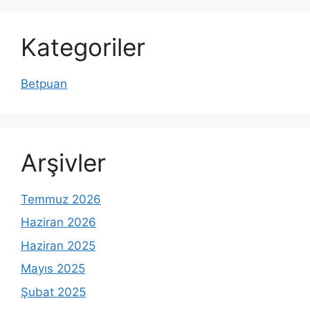
Kategoriler
Betpuan
Arşivler
Temmuz 2026
Haziran 2026
Haziran 2025
Mayıs 2025
Şubat 2025