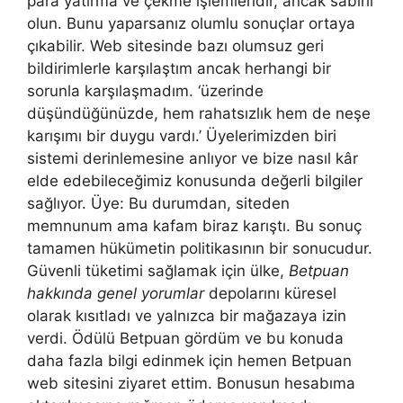
para yatırma ve çekme işlemleridir, ancak sabırlı
olun. Bunu yaparsanız olumlu sonuçlar ortaya
çıkabilir. Web sitesinde bazı olumsuz geri
bildirimlerle karşılaştım ancak herhangi bir
sorunla karşılaşmadım. ‘üzerinde
düşündüğünüzde, hem rahatsızlık hem de neşe
karışımı bir duygu vardı.’ Üyelerimizden biri
sistemi derinlemesine anlıyor ve bize nasıl kâr
elde edebileceğimiz konusunda değerli bilgiler
sağlıyor. Üye: Bu durumdan, siteden
memnunum ama kafam biraz karıştı. Bu sonuç
tamamen hükümetin politikasının bir sonucudur.
Güvenli tüketimi sağlamak için ülke,
Betpuan
hakkında genel yorumlar
depolarını küresel
olarak kısıtladı ve yalnızca bir mağazaya izin
verdi. Ödülü Betpuan gördüm ve bu konuda
daha fazla bilgi edinmek için hemen Betpuan
web sitesini ziyaret ettim. Bonusun hesabıma