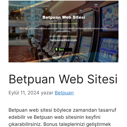
Betpuan Web Sitesi
Eylül 11, 2024
yazar
Betpuan
Betpuan web sitesi böylece zamandan tasarruf
edebilir ve Betpuan web sitesinin keyfini
çıkarabilirsiniz. Bonus taleplerinizi geliştirmek