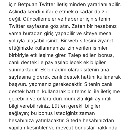
için Betpuan Twitter iletişiminden yararlanılabilir.
Aslında kendini ifade etmek o kadar da zor
değil. Güncellemeler ve haberler için sitenin
Twitter sayfasına göz atın. Zaten bir hesabınız
varsa buradan giriş yapabilir ve siteye mesaj
yoluyla ulaşabilirsiniz. Bir web sitesini ziyaret
ettiğinizde kullanmanıza izin verilen isimler
birbiriyle etkileşime girer. Talep edilen bonus,
canlı destek ile paylaşılabilecek ek bilgiler
sunmaktadır. Ek bir adım olarak sitenin ana
sayfasına giderek canlı destek hattını kullanarak
başvuru yapmanız gerekecektir. Sitenin canlı
destek hattını kullanarak bir temsilci ile iletişime
geçebilir ve onlara durumunuzla ilgili ayrıntılı
bilgi verebilirsiniz. Lütfen gerekli bilgileri
sağlayın; bu bonus istediğiniz zaman
hesabınıza yatırılacaktır. Sitede hesabınızdan
yapılan kesintiler ve mevcut bonuslar hakkında