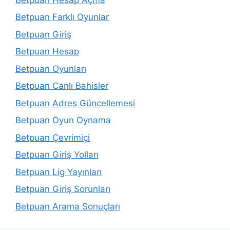
Betpuan Farklı Oyunlar
Betpuan Giriş
Betpuan Hesap
Betpuan Oyunları
Betpuan Canlı Bahisler
Betpuan Adres Güncellemesi
Betpuan Oyun Oynama
Betpuan Çevrimiçi
Betpuan Giriş Yolları
Betpuan Lig Yayınları
Betpuan Giriş Sorunları
Betpuan Arama Sonuçları