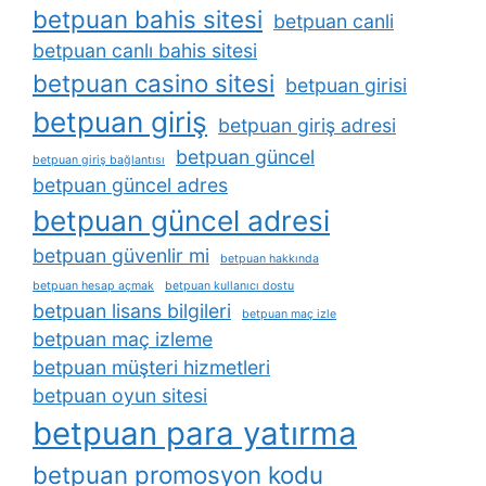
betpuan bahis sitesi
betpuan canli
betpuan canlı bahis sitesi
betpuan casino sitesi
betpuan girisi
betpuan giriş
betpuan giriş adresi
betpuan güncel
betpuan giriş bağlantısı
betpuan güncel adres
betpuan güncel adresi
betpuan güvenlir mi
betpuan hakkında
betpuan hesap açmak
betpuan kullanıcı dostu
betpuan lisans bilgileri
betpuan maç izle
betpuan maç izleme
betpuan müşteri hizmetleri
betpuan oyun sitesi
betpuan para yatırma
betpuan promosyon kodu