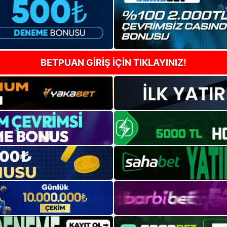
BETPUAN GİRİŞ İÇİN TIKLAYINIZ!