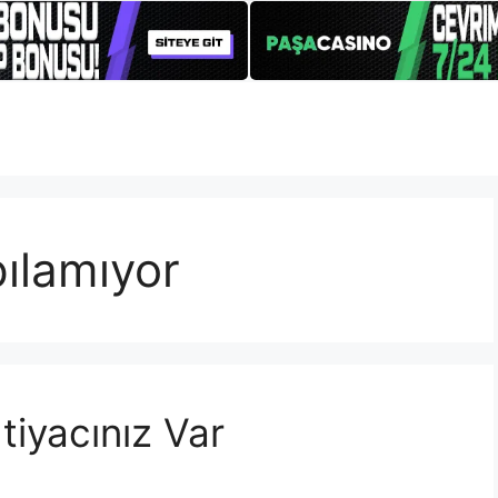
pılamıyor
tiyacınız Var