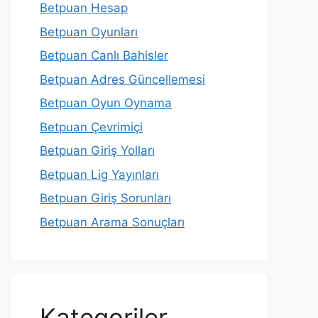
Betpuan Hesap
Betpuan Oyunları
Betpuan Canlı Bahisler
Betpuan Adres Güncellemesi
Betpuan Oyun Oynama
Betpuan Çevrimiçi
Betpuan Giriş Yolları
Betpuan Lig Yayınları
Betpuan Giriş Sorunları
Betpuan Arama Sonuçları
Kategoriler