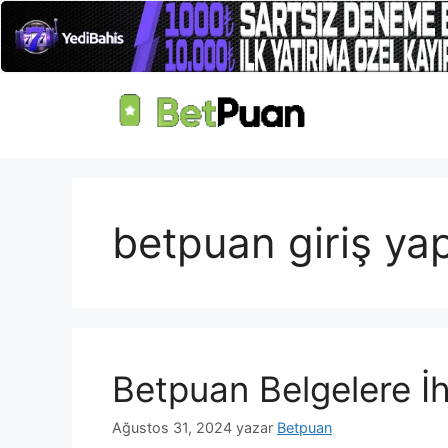
İçeriğe
atla
betpuan giriş ya
Betpuan Belgelere İh
Ağustos 31, 2024
yazar
Betpuan