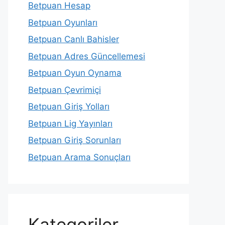
Betpuan Hesap
Betpuan Oyunları
Betpuan Canlı Bahisler
Betpuan Adres Güncellemesi
Betpuan Oyun Oynama
Betpuan Çevrimiçi
Betpuan Giriş Yolları
Betpuan Lig Yayınları
Betpuan Giriş Sorunları
Betpuan Arama Sonuçları
Kategoriler