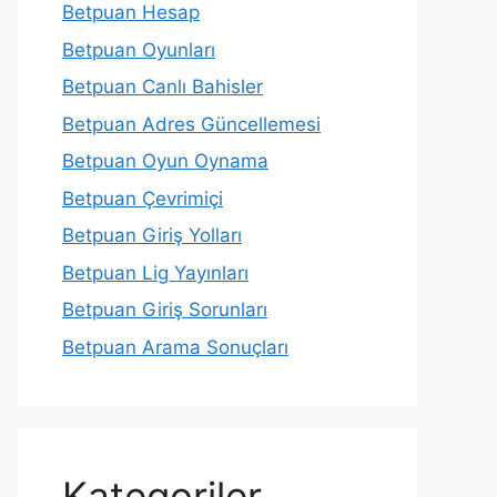
Betpuan Hesap
Betpuan Oyunları
Betpuan Canlı Bahisler
Betpuan Adres Güncellemesi
Betpuan Oyun Oynama
Betpuan Çevrimiçi
Betpuan Giriş Yolları
Betpuan Lig Yayınları
Betpuan Giriş Sorunları
Betpuan Arama Sonuçları
Kategoriler