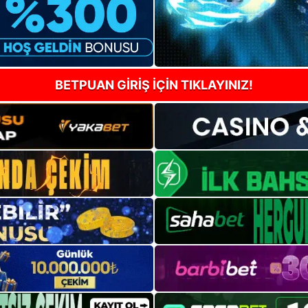
BETPUAN GİRİŞ İÇİN TIKLAYINIZ!