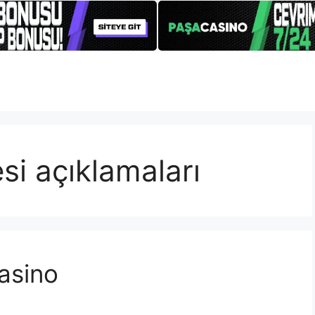
si açıklamaları
asino