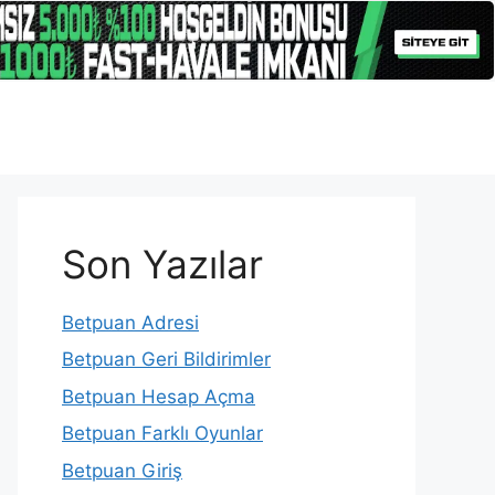
Son Yazılar
Betpuan Adresi
Betpuan Geri Bildirimler
Betpuan Hesap Açma
Betpuan Farklı Oyunlar
Betpuan Giriş