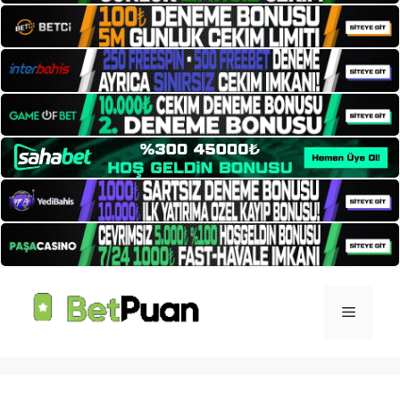
İçeriğe
atla
Menü