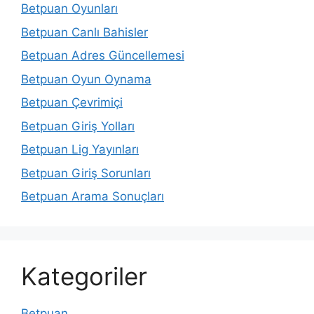
Betpuan Oyunları
Betpuan Canlı Bahisler
Betpuan Adres Güncellemesi
Betpuan Oyun Oynama
Betpuan Çevrimiçi
Betpuan Giriş Yolları
Betpuan Lig Yayınları
Betpuan Giriş Sorunları
Betpuan Arama Sonuçları
Kategoriler
Betpuan