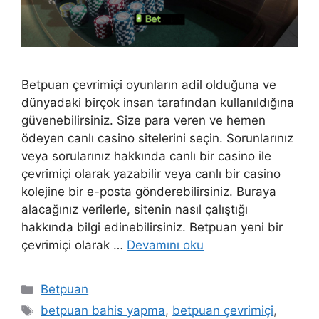
Betpuan çevrimiçi oyunların adil olduğuna ve
dünyadaki birçok insan tarafından kullanıldığına
güvenebilirsiniz. Size para veren ve hemen
ödeyen canlı casino sitelerini seçin. Sorunlarınız
veya sorularınız hakkında canlı bir casino ile
çevrimiçi olarak yazabilir veya canlı bir casino
kolejine bir e-posta gönderebilirsiniz. Buraya
alacağınız verilerle, sitenin nasıl çalıştığı
hakkında bilgi edinebilirsiniz. Betpuan yeni bir
çevrimiçi olarak …
Devamını oku
Kategoriler
Betpuan
Etiketler
betpuan bahis yapma
,
betpuan çevrimiçi
,