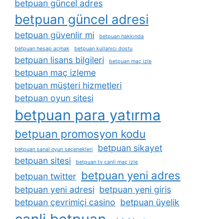
betpuan güncel adres
betpuan güncel adresi
betpuan güvenlir mi
betpuan hakkında
betpuan hesap açmak
betpuan kullanıcı dostu
betpuan lisans bilgileri
betpuan maç izle
betpuan maç izleme
betpuan müşteri hizmetleri
betpuan oyun sitesi
betpuan para yatırma
betpuan promosyon kodu
betpuan sikayet
betpuan sanal oyun seçenekleri
betpuan sitesi
betpuan tv canli maç izle
betpuan yeni adres
betpuan twitter
betpuan yeni adresi
betpuan yeni giris
betpuan çevrimiçi casino
betpuan üyelik