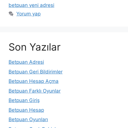
betpuan yeni adresi
Yorum yap
Son Yazılar
Betpuan Adresi
Betpuan Geri Bildirimler
Betpuan Hesap Açma
Betpuan Farklı Oyunlar
Betpuan Giriş
Betpuan Hesap
Betpuan Oyunları