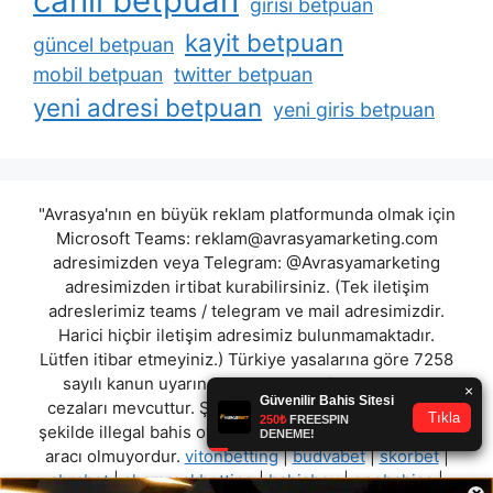
canli betpuan
girisi betpuan
kayit betpuan
güncel betpuan
mobil betpuan
twitter betpuan
yeni adresi betpuan
yeni giris betpuan
"Avrasya'nın en büyük reklam platformunda olmak için
Microsoft Teams:
reklam@avrasyamarketing.com
adresimizden veya Telegram: @Avrasyamarketing
adresimizden irtibat kurabilirsiniz. (Tek iletişim
adreslerimiz teams / telegram ve mail adresimizdir.
Harici hiçbir iletişim adresimiz bulunmamaktadır.
Lütfen itibar etmeyiniz.) Türkiye yasalarına göre 7258
sayılı kanun uyarınca yasa dışı bahis oynamanın
cezaları mevcuttur. Şu an bulunduğunuz site hiç bir
şekilde illegal bahis oyunları oynatmıyor ve oynamaya
aracı olmuyordur.
vitonbetting
|
budvabet
|
skorbet
|
abrabet
|
shamrockbetting
|
bahisbey
|
enobahiss
|
×