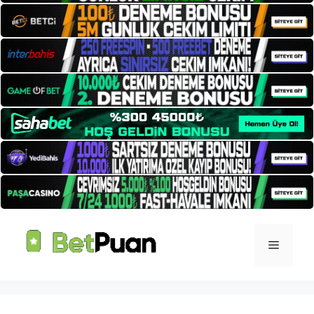
İçeriğe
atla
Menü