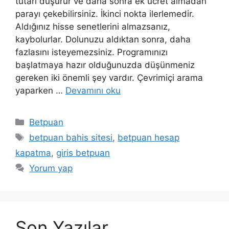
tutarı düşürür ve daha sonra ek ücret almadan
parayı çekebilirsiniz. İkinci nokta ilerlemedir.
Aldığınız hisse senetlerini almazsanız,
kaybolurlar. Dolunuzu aldıktan sonra, daha
fazlasını isteyemezsiniz. Programınızı
başlatmaya hazır olduğunuzda düşünmeniz
gereken iki önemli şey vardır. Çevrimiçi arama
yaparken …
Devamını oku
Kategoriler
Betpuan
Etiketler
betpuan bahis sitesi
,
betpuan hesap
kapatma
,
giris betpuan
Yorum yap
Son Yazılar