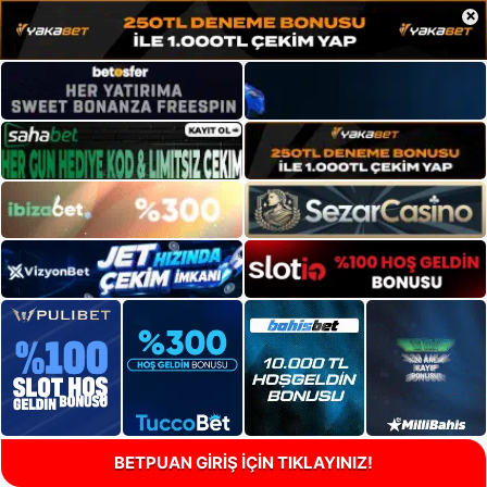
×
BETPUAN GİRİŞ İÇİN TIKLAYINIZ!