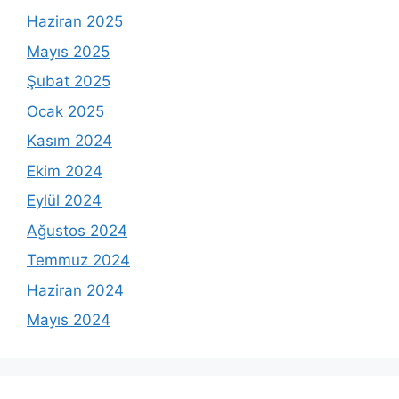
Haziran 2025
Mayıs 2025
Şubat 2025
Ocak 2025
Kasım 2024
Ekim 2024
Eylül 2024
Ağustos 2024
Temmuz 2024
Haziran 2024
Mayıs 2024