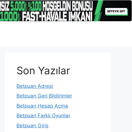
Son Yazılar
Betpuan Adresi
Betpuan Geri Bildirimler
Betpuan Hesap Açma
Betpuan Farklı Oyunlar
Betpuan Giriş