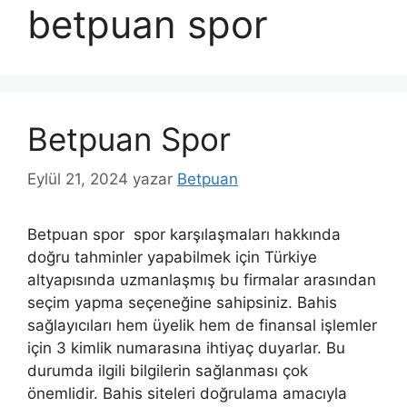
betpuan spor
Betpuan Spor
Eylül 21, 2024
yazar
Betpuan
Betpuan spor spor karşılaşmaları hakkında
doğru tahminler yapabilmek için Türkiye
altyapısında uzmanlaşmış bu firmalar arasından
seçim yapma seçeneğine sahipsiniz. Bahis
sağlayıcıları hem üyelik hem de finansal işlemler
için 3 kimlik numarasına ihtiyaç duyarlar. Bu
durumda ilgili bilgilerin sağlanması çok
önemlidir. Bahis siteleri doğrulama amacıyla