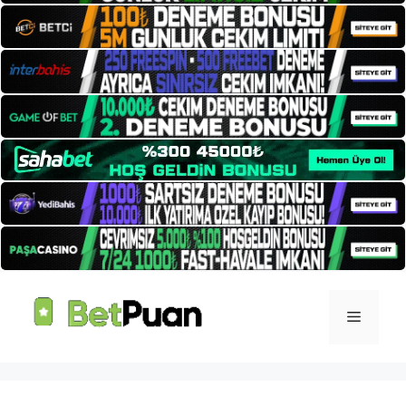
İçeriğe
atla
Menü