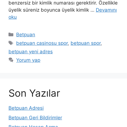
benzersiz bir kimlik numarası gerektirir. Özellikle
üyelik süreniz boyunca üyelik kimlik …
Devamını
oku
Kategoriler
Betpuan
Etiketler
betpuan casinosu spor
,
betpuan spor
,
betpuan yeni adres
Yorum yap
Son Yazılar
Betpuan Adresi
Betpuan Geri Bildirimler