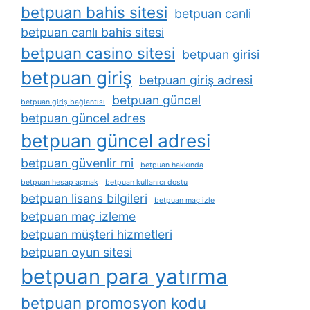
betpuan bahis sitesi
betpuan canli
betpuan canlı bahis sitesi
betpuan casino sitesi
betpuan girisi
betpuan giriş
betpuan giriş adresi
betpuan güncel
betpuan giriş bağlantısı
betpuan güncel adres
betpuan güncel adresi
betpuan güvenlir mi
betpuan hakkında
betpuan hesap açmak
betpuan kullanıcı dostu
betpuan lisans bilgileri
betpuan maç izle
betpuan maç izleme
betpuan müşteri hizmetleri
betpuan oyun sitesi
betpuan para yatırma
betpuan promosyon kodu