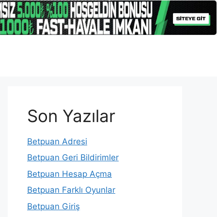
Son Yazılar
Betpuan Adresi
Betpuan Geri Bildirimler
Betpuan Hesap Açma
Betpuan Farklı Oyunlar
Betpuan Giriş