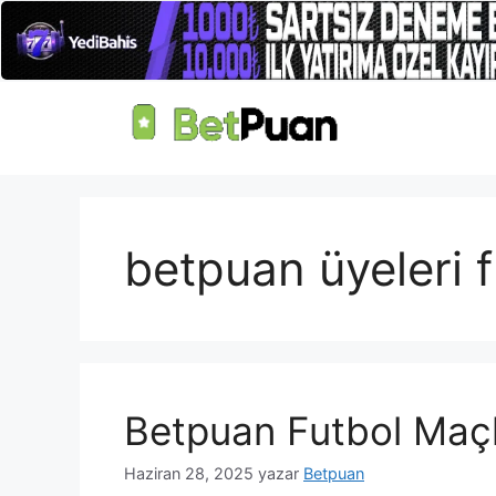
İçeriğe
atla
betpuan üyeleri f
Betpuan Futbol Maçl
Haziran 28, 2025
yazar
Betpuan