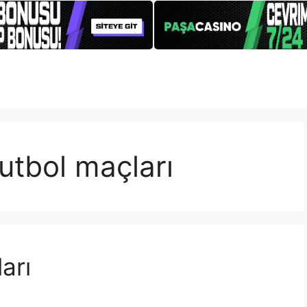
utbol maçları
arı