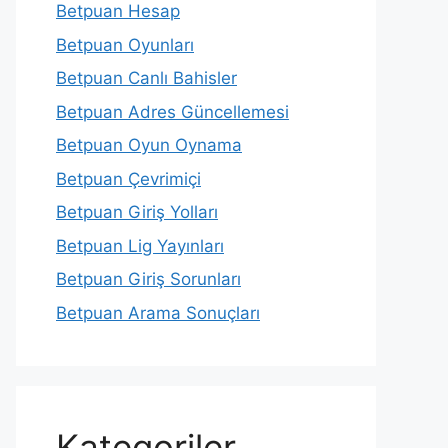
Betpuan Hesap
Betpuan Oyunları
Betpuan Canlı Bahisler
Betpuan Adres Güncellemesi
Betpuan Oyun Oynama
Betpuan Çevrimiçi
Betpuan Giriş Yolları
Betpuan Lig Yayınları
Betpuan Giriş Sorunları
Betpuan Arama Sonuçları
Kategoriler