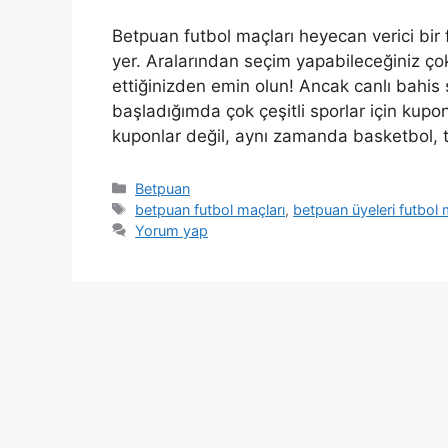
Betpuan futbol maçları heyecan verici bir
yer. Aralarından seçim yapabileceğiniz çok
ettiğinizden emin olun! Ancak canlı bahis
başladığımda çok çeşitli sporlar için kupon
kuponlar değil, aynı zamanda basketbol, 
Kategoriler
Betpuan
Etiketler
betpuan futbol maçları
,
betpuan üyeleri futbol 
Yorum yap