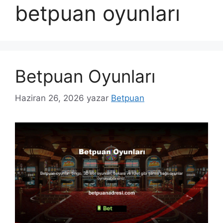
betpuan oyunları
Betpuan Oyunları
Haziran 26, 2026
yazar
Betpuan