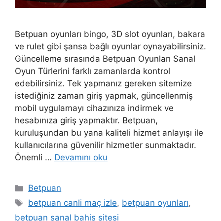
Betpuan oyunları bingo, 3D slot oyunları, bakara
ve rulet gibi şansa bağlı oyunlar oynayabilirsiniz.
Güncelleme sırasında Betpuan Oyunları Sanal
Oyun Türlerini farklı zamanlarda kontrol
edebilirsiniz. Tek yapmanız gereken sitemize
istediğiniz zaman giriş yapmak, güncellenmiş
mobil uygulamayı cihazınıza indirmek ve
hesabınıza giriş yapmaktır. Betpuan,
kuruluşundan bu yana kaliteli hizmet anlayışı ile
kullanıcılarına güvenilir hizmetler sunmaktadır.
Önemli …
Devamını oku
Kategoriler
Betpuan
Etiketler
betpuan canli maç izle
,
betpuan oyunları
,
betpuan sanal bahis sitesi