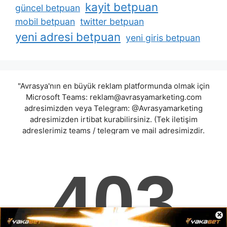
kayit betpuan
güncel betpuan
mobil betpuan
twitter betpuan
yeni adresi betpuan
yeni giris betpuan
"Avrasya'nın en büyük reklam platformunda olmak için
Microsoft Teams:
reklam@avrasyamarketing.com
adresimizden veya Telegram: @Avrasyamarketing
adresimizden irtibat kurabilirsiniz. (Tek iletişim
adreslerimiz teams / telegram ve mail adresimizdir.
Harici hiçbir iletişim adresimiz bulunmamaktadır.
Lütfen itibar etmeyiniz.) Türkiye yasalarına göre 7258
sayılı kanun uyarınca yasa dışı bahis oynamanın
cezaları mevcuttur. Şu an bulunduğunuz site hiç bir
şekilde illegal bahis oyunları oynatmıyor ve oynamaya
aracı olmuyordur.
vitonbetting
|
budvabet
|
skorbet
|
abrabet
|
shamrockbetting
|
bahisbey
|
enobahiss
|
×
betjet
"