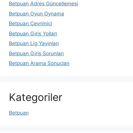
Betpuan Adres Güncellemesi
Betpuan Oyun Oynama
Betpuan Çevrimiçi
Betpuan Giriş Yolları
Betpuan Lig Yayınları
Betpuan Giriş Sorunları
Betpuan Arama Sonuçları
Kategoriler
Betpuan