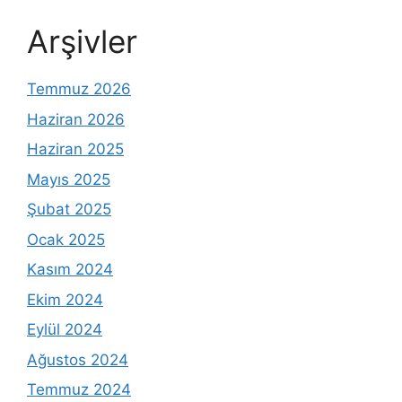
Arşivler
Temmuz 2026
Haziran 2026
Haziran 2025
Mayıs 2025
Şubat 2025
Ocak 2025
Kasım 2024
Ekim 2024
Eylül 2024
Ağustos 2024
Temmuz 2024