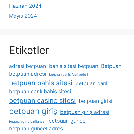
Haziran 2024
Mayıs 2024
Etiketler
adresi betpuan
bahis sitesi betpuan
Betpuan
betpuan adresi
betpuan bahis faaliyetleri
betpuan bahis sitesi
betpuan canli
betpuan canlı bahis sitesi
betpuan casino sitesi
betpuan girisi
betpuan giriş
betpuan giriş adresi
betpuan güncel
betpuan giriş bağlantısı
betpuan güncel adres