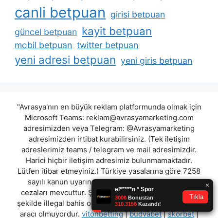
canli betpuan
girisi betpuan
kayit betpuan
güncel betpuan
mobil betpuan
twitter betpuan
yeni adresi betpuan
yeni giris betpuan
"Avrasya'nın en büyük reklam platformunda olmak için
Microsoft Teams:
reklam@avrasyamarketing.com
adresimizden veya Telegram: @Avrasyamarketing
adresimizden irtibat kurabilirsiniz. (Tek iletişim
adreslerimiz teams / telegram ve mail adresimizdir.
Harici hiçbir iletişim adresimiz bulunmamaktadır.
Lütfen itibar etmeyiniz.) Türkiye yasalarına göre 7258
sayılı kanun uyarınca yasa dışı bahis oynamanın
cezaları mevcuttur. Şu an bulunduğunuz site hiç bir
şekilde illegal bahis oyunları oynatmıyor ve oynamaya
aracı olmuyordur.
vitonbetting
|
budvabet
|
skorbet
|