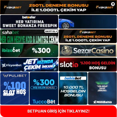
×
BETPUAN GİRİŞ İÇİN TIKLAYINIZ!