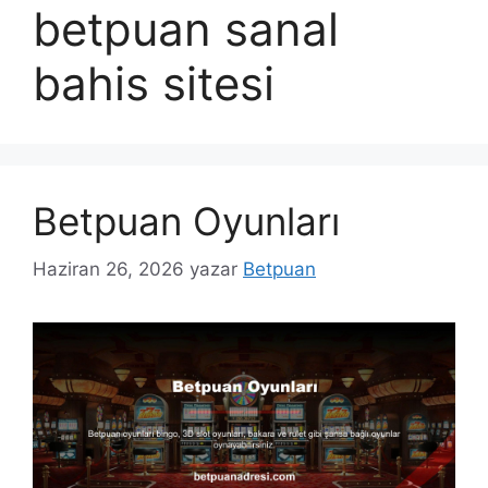
betpuan sanal
bahis sitesi
Betpuan Oyunları
Haziran 26, 2026
yazar
Betpuan