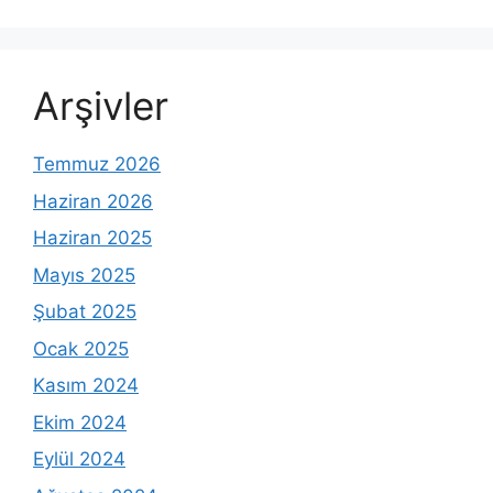
Arşivler
Temmuz 2026
Haziran 2026
Haziran 2025
Mayıs 2025
Şubat 2025
Ocak 2025
Kasım 2024
Ekim 2024
Eylül 2024